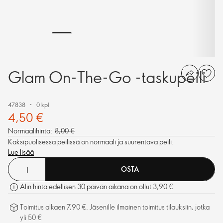
Glam On-The-Go -taskupeili
47838
0 kpl
4,50 €
Normaalihinta:
8,00 €
Kaksipuolisessa peilissä on normaali ja suurentava peili.
Lue lisää
OSTA
Alin hinta edellisen 30 päivän aikana on ollut 3,90 €
Toimitus alkaen 7,90 €. Jäsenille ilmainen toimitus tilauksiin, jotka
yli 50 €