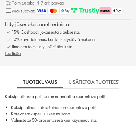
Toimitusaika: 4-7 arkipäivää
Maksutavat:
Liity jäseneksi, nauti eduista!
15% Cashback jokaisesta tilauksesta.
10% kaverialennus, kun kutsut ystäviä mukaan.
Ilmainen toimitus yli 50 € tilauksiin.
Lue lisää
TUOTEKUVAUS
LISÄTIETOA TUOTTEESTA
Kaksipuolisessa peilissä on normaali ja suurentava peili.
Kaksipuolinen, joista toinen on suurentava peili.
Kätevä taskupeili kulkee mukana.
Valmistettu 50-prosenttisesti kierrätysmuovista.