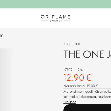
jy
THE ONE
THE ONE Jel
47972
3 g.
12,90 €
Normaalihinta:
19,00 €
Merensinisen, geelimäisen puikon 
kiiltäväksi ja kosteuttavaksi ker
Lue lisää