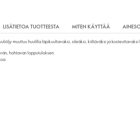
LISÄTIETOA TUOTTEESTA
MITEN KÄYTTÄÄ
AINES
iöljy muuttuu huulilla läpikuultavaksi, sileäksi, kiiltäväksi ja kosteuttavaksi
yvän, hohtavan lopputuloksen.
toa.