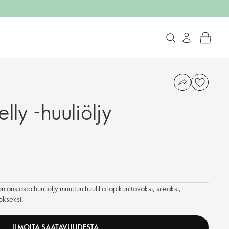
ly -huuliöljy
ansiosta huuliöljy muuttuu huulilla läpikuultavaksi, sileäksi,
rokseksi.
ILMOITA SAATAVUUDESTA