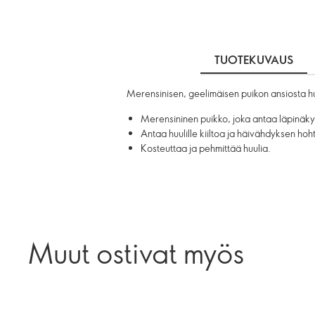
TUOTEKUVAUS
Merensinisen, geelimäisen puikon ansiosta huul
Merensininen puikko, joka antaa läpinäk
Antaa huulille kiiltoa ja häivähdyksen hoh
Kosteuttaa ja pehmittää huulia.
Muut ostivat myös