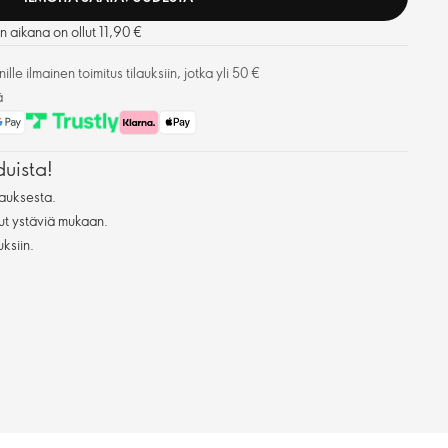
n aikana on ollut 11,90 €
lle ilmainen toimitus tilauksiin, jotka yli 50 €
ä
duista!
auksesta.
ut ystäviä mukaan.
uksiin.