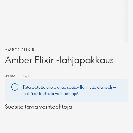
AMBER ELIXIR
Amber Elixir -lahjapakkaus
48084
2 kpl
Tätä tuotetta ei ole enää saatavilla, mutta älä huoli —
meillä on loistavia vaihtoehtoja!
Suositeltavia vaihtoehtoja