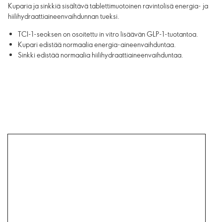
Kuparia ja sinkkiä sisältävä tablettimuotoinen ravintolisä energia- ja
hiilihydraattiaineenvaihdunnan tueksi.
TCI-1-seoksen on osoitettu in vitro lisäävän GLP-1-tuotantoa.
Kupari edistää normaalia energia-aineenvaihduntaa.
Sinkki edistää normaalia hiilihydraattiaineenvaihduntaa.