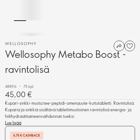
WELLOSOPHY
Wellosophy Metabo Boost -
ravintolisä
48896
75 kpl
45,00 €
Kupari-sinkki-musta tee-peptidi-omenauute-kuitutabletti. Ravintolisä.
Kuparia ja sinkkiä sisältävä tablettimuotoinen ravintolisä energia- ja
hiilihydraattiaineenvaihdunnan tueksi.
Lue lisää
6,75 € CASHBACK