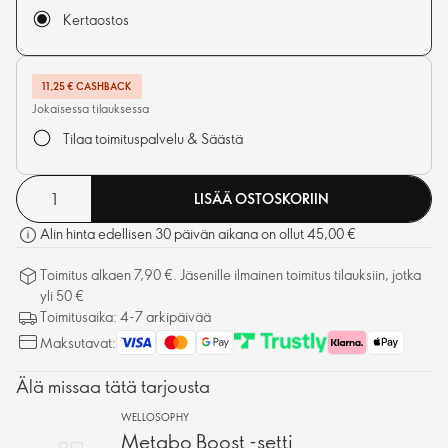
Kertaostos
11,25 € CASHBACK
Jokaisessa tilauksessa
Tilaa toimituspalvelu & Säästä
LISÄÄ OSTOSKORIIN
Alin hinta edellisen 30 päivän aikana on ollut 45,00 €
Toimitus alkaen 7,90 €. Jäsenille ilmainen toimitus tilauksiin, jotka
yli 50 €
Toimitusaika: 4-7 arkipäivää
Maksutavat:
Älä missaa tätä tarjousta
WELLOSOPHY
Metabo Boost -setti