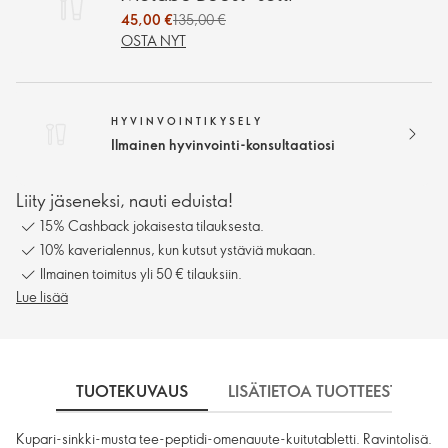
45,00 €
135,00 €
OSTA NYT
HYVINVOINTIKYSELY
Ilmainen hyvinvointi-konsultaatiosi
Liity jäseneksi, nauti eduista!
15% Cashback jokaisesta tilauksesta.
10% kaverialennus, kun kutsut ystäviä mukaan.
Ilmainen toimitus yli 50 € tilauksiin.
Lue lisää
TUOTEKUVAUS
LISÄTIETOA TUOTTEESTA
Kupari-sinkki-musta tee-peptidi-omenauute-kuitutabletti. Ravintolisä.