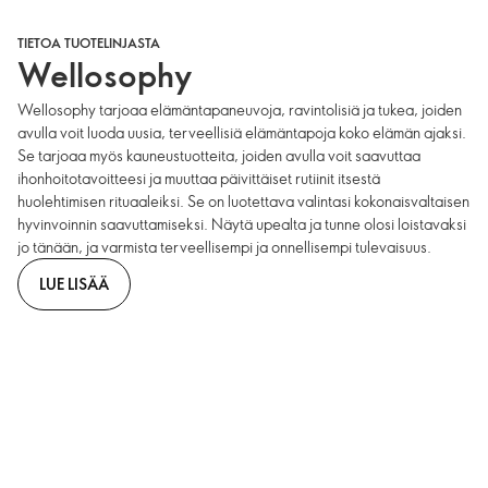
TIETOA TUOTELINJASTA
Wellosophy
Wellosophy tarjoaa elämäntapaneuvoja, ravintolisiä ja tukea, joiden
avulla voit luoda uusia, terveellisiä elämäntapoja koko elämän ajaksi.
Se tarjoaa myös kauneustuotteita, joiden avulla voit saavuttaa
ihonhoitotavoitteesi ja muuttaa päivittäiset rutiinit itsestä
huolehtimisen rituaaleiksi. Se on luotettava valintasi kokonaisvaltaisen
hyvinvoinnin saavuttamiseksi. Näytä upealta ja tunne olosi loistavaksi
jo tänään, ja varmista terveellisempi ja onnellisempi tulevaisuus.
LUE LISÄÄ