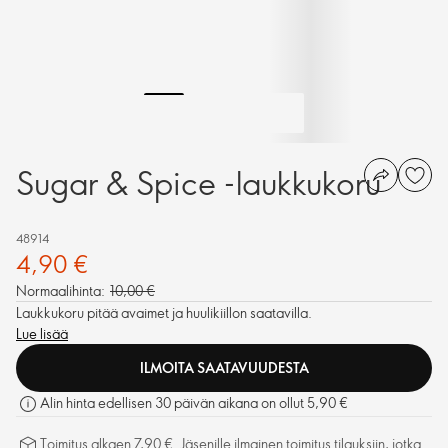
Sugar & Spice -laukkukoru
48914
4,90 €
Normaalihinta:
10,00 €
Laukkukoru pitää avaimet ja huulikiillon saatavilla.
Lue lisää
ILMOITA SAATAVUUDESTA
Alin hinta edellisen 30 päivän aikana on ollut 5,90 €
Toimitus alkaen 7,90 €. Jäsenille ilmainen toimitus tilauksiin, jotka