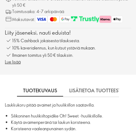
yli 50 €
Toimitusaika: 4-7 arkipäivää
Maksutavat:
Liity jäseneksi, nauti eduista!
15% Cashback jokaisesta tilauksesta.
10% kaverialennus, kun kutsut ystäviä mukaan.
Ilmainen toimitus yli 50 € tilauksiin.
Lue lisää
TUOTEKUVAUS
LISÄTIETOA TUOTTEESTA
Laukkukoru pitää avaimet ja huulikiillon saatavilla.
Silikoninen huulikiiltopidike Oh! Sweet -huulikiillolle.
Käytä avaimenperänä tai laukun koristeena.
Koristeena vaaleanpunainen sydän.