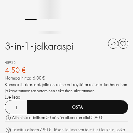
3-in-1 -jalkaraspi
48926
4,50 €
Normaalihinta:
6,00 €
Kompakti jalkaraspi, jolla on kolme eri käyttötarkoitusta: karhean ihon
ja kovettumien tasoittaminen sekä ihon silottaminen.
Lue lisää
OSTA
Alin hinta edellisen 30 päivän aikana on ollut 3,90 €
Toimitus alkaen 7,90 €. Jäsenille ilmainen toimitus tilauksiin, jotka