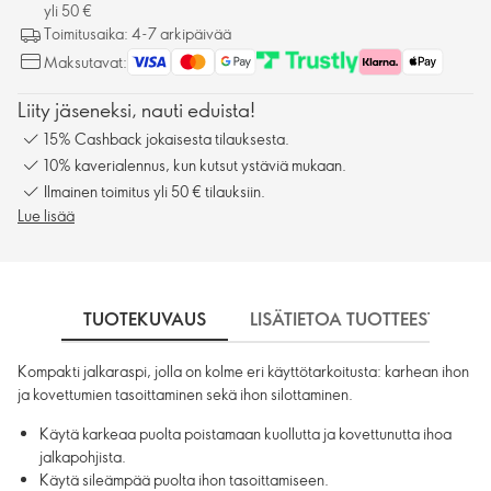
yli 50 €
Toimitusaika: 4-7 arkipäivää
Maksutavat:
Liity jäseneksi, nauti eduista!
15% Cashback jokaisesta tilauksesta.
10% kaverialennus, kun kutsut ystäviä mukaan.
Ilmainen toimitus yli 50 € tilauksiin.
Lue lisää
TUOTEKUVAUS
LISÄTIETOA TUOTTEESTA
Kompakti jalkaraspi, jolla on kolme eri käyttötarkoitusta: karhean ihon
ja kovettumien tasoittaminen sekä ihon silottaminen.
Käytä karkeaa puolta poistamaan kuollutta ja kovettunutta ihoa
jalkapohjista.
Käytä sileämpää puolta ihon tasoittamiseen.