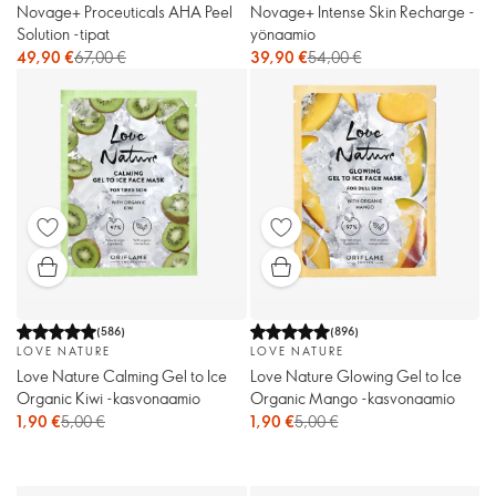
Novage+ Proceuticals AHA Peel
Novage+ Intense Skin Recharge -
Solution -tipat
yönaamio
49,90 €
67,00 €
39,90 €
54,00 €
(
586
)
(
896
)
LOVE NATURE
LOVE NATURE
Love Nature Calming Gel to Ice
Love Nature Glowing Gel to Ice
Organic Kiwi -kasvonaamio
Organic Mango -kasvonaamio
1,90 €
5,00 €
1,90 €
5,00 €