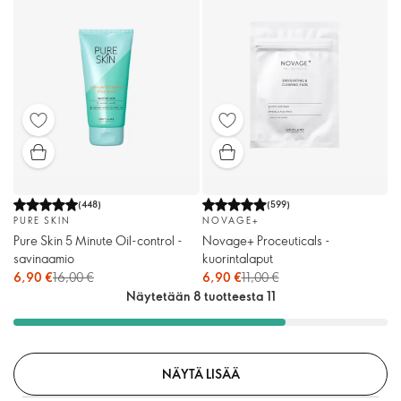
(
448
)
(
599
)
PURE SKIN
NOVAGE+
Pure Skin 5 Minute Oil-control -
Novage+ Proceuticals -
savinaamio
kuorintalaput
6,90 €
16,00 €
6,90 €
11,00 €
Näytetään 8 tuotteesta 11
NÄYTÄ LISÄÄ