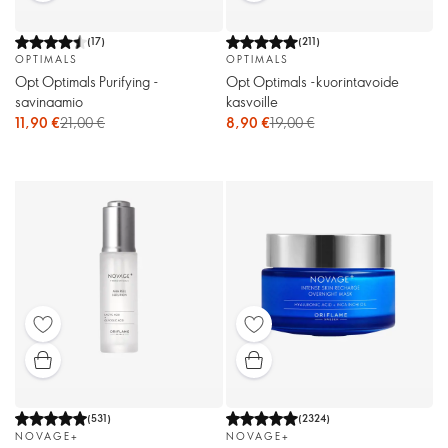
(
17
)
(
211
)
OPTIMALS
OPTIMALS
Opt Optimals Purifying -
Opt Optimals -kuorintavoide
savinaamio
kasvoille
11,90 €
21,00 €
8,90 €
19,00 €
(
531
)
(
2324
)
NOVAGE+
NOVAGE+