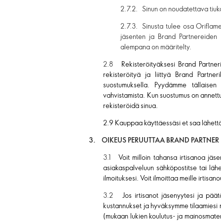
2.7.2. Sinun on noudatettava tiuka
2.7.3. Sinusta tulee osa Orifla
jäsenten ja Brand Partnereiden 
alempana on määritelty.
2.8
Rekisteröityäksesi Brand Partneri
rekisteröityä ja liittyä Brand Partner
suostumuksella. Pyydämme tällaisen 
vahvistamista. Kun suostumus on annettu,
rekisteröidä sinua.
2.9 Kauppaa käyttäessäsi et saa lähettää
3. OIKEUS PERUUTTAA BRAND PARTNER 
3.1
Voit milloin tahansa irtisanoa jä
asiakaspalveluun sähköpostitse tai lähe
ilmoituksesi. Voit ilmoittaa meille irtisa
3.2
Jos irtisanot jäsenyytesi ja pä
kustannukset ja hyväksymme tilaamiesi m
(mukaan lukien koulutus- ja mainosmateri