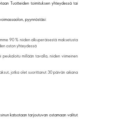
etaan Tuotteiden toimituksen yhteydessä tai
 voimassaolon, pyynnöstäsi:
utamme 90 % niiden alkuperäisestä maksetusta
eiden oston yhteydessä
i peukaloitu millään tavalla, niiden viimeinen
aksut, jotka olet suorittanut 30 päivän aikana
n sinun katsotaan tarjoutuvan ostamaan valitut