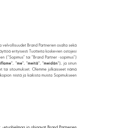
 ja velvollisuudet Brand Partnerien osalta sekä
käyttöä erityisesti Tuotteita koskevien ostojesi
ksen (”Sopimus” tai ”Brand Partner -sopimus”)
iflame
", "
me
", "
meitä
", "
meidän
"), ja sinun
et tai sitoumukset. Olemme julkaisseet nämä
 kopion niistä ja kaikista muista Sopimukseen
r -etuohjelmaa ja ohjaavat Brand Partnerien