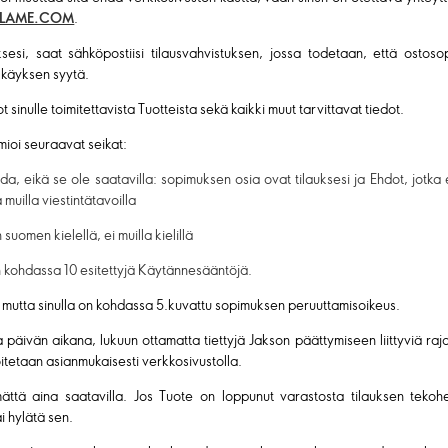
FLAME.COM
.
esi, saat sähköpostiisi tilausvahvistuksen, jossa todetaan, että ostos
lkäyksen syytä.
t sinulle toimitettavista Tuotteista sekä kaikki muut tarvittavat tiedot.
mioi seuraavat seikat:
a, eikä se ole saatavilla: sopimuksen osia ovat tilauksesi ja Ehdot, jotka es
 muilla viestintätavoilla
uomen kielellä, ei muilla kielillä
 kohdassa 10 esitettyjä Käytännesääntöjä.
, mutta sinulla on kohdassa 5.kuvattu sopimuksen peruuttamisoikeus.
a päivän aikana, lukuun ottamatta tiettyjä Jakson päättymiseen liittyviä rajoit
moitetaan asianmukaisesti verkkosivustolla.
mättä aina saatavilla. Jos Tuote on loppunut varastosta tilauksen tekohe
ai hylätä sen.