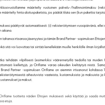
osivustollamme määritelty vuotuinen palvelu-/hallinnointimaksu (reki
määritelty hinta aloituspaketista, jos päätät tilata sen (kun pakettia tarj
ksesi päättyvät automaattisesti: (i) rekisteröitymisen vuosipäivänä, ellei sitä
n aikana.
oin tahansa irtisanoa jäsenyytesi ja tämän Brand Partner -sopimuksen Ehtojen
kä sitä voi luovuttaa tai siirtää kenellekään muulle henkilölle ilman kirjal
otka tehdään vilpillisesti (esimerkiksi väärennetyillä tiedoilla tai muiden
ottomasti kiellettyjä, ja Oriflame varaa oikeuden kieltäytyä niistä. Sa
nka Brand Partner -sopimuksen Oriflame on aiemmin irtisanonut kohdassa 11
ekisteröitymisestä aiheutuvista vaateista, kustannuksista ja maksuista j
 kustannukset ja maksut.
Oriflame tuotteita näiden Ehtojen mukaisesti sekä käyttää ja saada mu
ia etuja.