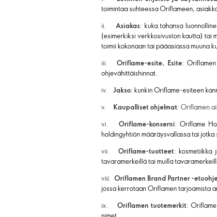
toimintaa suhteessa Oriflameen, asiakkai
ii.
Asiakas
: kuka tahansa luonnolline
(esimerkiksi verkkosivuston kautta) tai 
toimii kokonaan tai pääasiassa muuna kui
iii.
Oriflame-esite, Esite
: Oriflamen
ohjevähittäishinnat.
iv.
Jakso
: kunkin Oriflame-esiteen kan
v.
Kaupalliset ohjelmat
: Oriflamen a
vi.
Oriflame-konserni
: Oriflame Hol
holdingyhtiön määräysvallassa tai jotka
vii.
Oriflame-tuotteet
: kosmetiikka j
tavaramerkeillä tai muilla tavaramerkei
viii.
Oriflamen Brand Partner -etuoh
jossa kerrotaan Oriflamen tarjoamista an
ix.
Oriflamen tuotemerkit
: Oriflam
nimet.