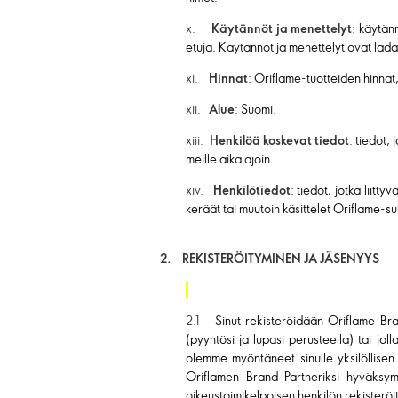
x.
Käytännöt ja menettelyt
: käytän
etuja. Käytännöt ja menettelyt ovat lada
xi.
Hinnat
: Oriflame-tuotteiden hinnat
xii.
Alue
: Suomi
.
xiii.
Henkilöä koskevat tiedot
: tiedot,
meille aika ajoin.
xiv.
Henkilötiedot
: tiedot, jotka liitt
keräät tai muutoin käsittelet Oriflame-s
2. REKISTERÖITYMINEN JA JÄSENYYS
2.1
Sinut rekisteröidään Oriflame Br
(pyyntösi ja lupasi perusteella) tai jol
olemme myöntäneet sinulle yksilöllisen 
Oriflamen Brand Partneriksi hyväksym
oikeustoimikelpoisen henkilön rekisteröi