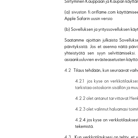
Siirtyminen Kauppaan ja Kaupan käyttä
(a) sivuston fi.oriflame.com käyttämise
Apple Safarin uusin versio
(b) Sovelluksen ja yrityssovelluksen käyt
Saatamme ajoittain julkaista Sovellukse
päivityksistä. Jos et asenna näitä päiv
yhteistyötä sen syyn selvittämiseksi
asiaankuuluvien evästeasetusten käyttö
4.2
Tilaus tehdään, kun seuraavat vaihe
4.2.1 jos kyse on verkkotilaukses
tarkistaa ostoskorin sisällön ja mu
4.2.2 olet antanut tarvittavat Hen
4.2.3 olet valinnut haluamasi toim
4
.2.4 jos kyse on verkkotilaukses
tekemistä.
4.3
Kun verkkotilauksesi on tehty, et