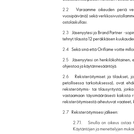
2.2
Varaamme oikeuden periä verkk
vuosipäivänä) sekä verkkosivustollamme 
ostolaskullasi.
2.3
Jäsenyytesi ja Brand Partner -sopimu
tehnyt tilausta 12 peräkkäisen kuukaude
2.4
Sekä sinä että Oriflame voitte mill
2.5
Jäsenyytesi on henkilökohtainen, ei
ohjeistoa ja käytännesääntöjä.
2.6
Rekisteröitymiset ja tilaukset, j
petollisessa tarkoituksessa), ovat ehd
rekisteröitymis- tai tilausyritystä, jo
vastaamaan täysimääräisesti kaikista r
rekisteröitymisestä aiheutuvat vaateet,
2.7
Rekisteröitymisesi jälkeen:
2.7.1. Sinulla on oikeus ostaa 
Käytäntöjen ja menettelyjen mukais