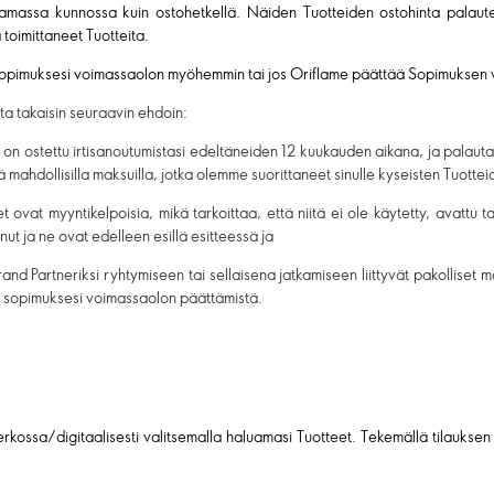
samassa kunnossa kuin ostohetkellä. Näiden Tuotteiden ostohinta palaut
toimittaneet Tuotteita.
t Sopimuksesi voimassaolon myöhemmin tai jos Oriflame päättää Sopimuksen
lta takaisin seuraavin ehdoin:
t on ostettu irtisanoutumistasi edeltäneiden 12 kuukauden aikana, ja pala
mahdollisilla maksuilla, jotka olemme suorittaneet sinulle kyseisten Tuott
 ovat myyntikelpoisia, mikä tarkoittaa, että niitä ei ole käytetty, avattu ta
ut ja ne ovat edelleen esillä esitteessä ja
d Partneriksi ryhtymiseen tai sellaisena jatkamiseen liittyvät pakolliset m
ai sopimuksesi voimassaolon päättämistä.
 verkossa/digitaalisesti valitsemalla haluamasi Tuotteet. Tekemällä tilaukse