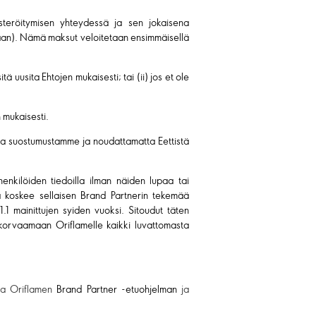
steröitymisen yhteydessä ja sen jokaisena
otaan). Nämä maksut veloitetaan ensimmäisellä
 uusita Ehtojen mukaisesti; tai (ii) jos et ole
 mukaisesti.
lista suostumustamme ja noudattamatta Eettistä
 henkilöiden tiedoilla ilman näiden lupaa tai
ma koskee sellaisen Brand Partnerin tekemää
.1 mainittujen syiden vuoksi. Sitoudut täten
a korvaamaan Oriflamelle kaikki luvattomasta
ita Oriflamen
Brand Partner -etuohjelman
ja