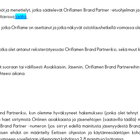
nöt ja menettelyt, jotka säätelevät Oriflamen Brand Partner -etuohjelman ja
ttavissa
täältä
.
, jotka Oriflame on asettanut ja jotka näkyvät ostotilaushetkellä voimassa ol
 jotka olet antanut rekisteröityessäsi Oriflamen Brand Partneriksi, sekä muut k
yvät suoraan tai välillisesti Asiakkaisiin, Jäseniin, Oriflamen Brand Partnereihi
uhteesi aikana.
and Partneriksi, kun olemme hyväksyneet hakemuksesi (jonka olet tehnyt i
la haet siirtymistä Onlinen asiakkaasta ja jäsenehtojen (saatavilla täällä)
Brand Partner -numeron (jos siirryt edellä mainitusta jäsenyydestä Brand 
isen ehdot on määritelty Eettisen ohjeiston ja käytännesääntöjen kohd
tymiseen sovelletaan jäljempänä kohdassa 2.8 mainittuja lisätoimia.