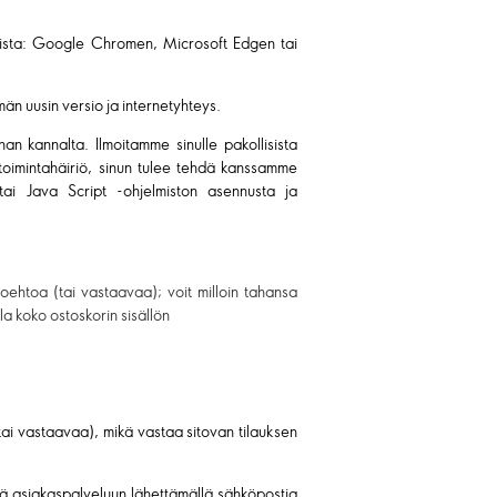
laimista: Google Chromen, Microsoft Edgen tai
män uusin versio ja internetyhteys.
an kannalta. Ilmoitamme sinulle pakollisista
e toimintahäiriö, sinun tulee tehdä kanssamme
tai Java Script -ohjelmiston asennusta ja
toehtoa (tai vastaavaa); voit milloin tahansa
la koko ostoskorin sisällön
(tai vastaavaa), mikä vastaa sitovan tilauksen
ttä asiakaspalveluun lähettämällä sähköpostia