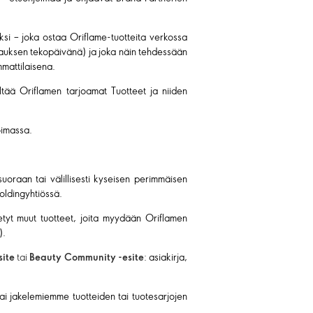
aksi – joka ostaa Oriflame-tuotteita verkossa
tilauksen tekopäivänä) ja joka näin tehdessään
mmattilaisena.
ältää Oriflamen tarjoamat Tuotteet ja niiden
oimassa.
suoraan tai välillisesti kyseisen perimmäisen
oldingyhtiössä.
 tietyt muut tuotteet, joita myydään Oriflamen
).
site
tai
Beauty Community -esite
: asiakirja,
 jakelemiemme tuotteiden tai tuotesarjojen