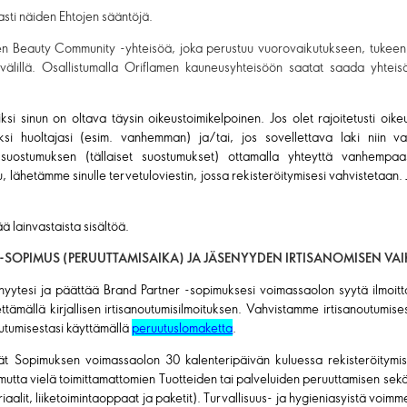
sti näiden Ehtojen sääntöjä.
men Beauty Community -yhteisöä, joka perustuu vuorovaikutukseen, tukeen
välillä. Osallistumalla Oriflamen kauneusyhteisöön saatat saada yhteisö
ksi sinun on oltava täysin oikeustoimikelpoinen. Jos olet rajoitetusti oikeu
iksi huoltajasi (esim. vanhemman) ja/tai, jos sovellettava laki niin va
suostumuksen (tällaiset suostumukset) ottamalla yhteyttä vanhempaas
 lähetämme sinulle tervetuloviestin, jossa rekisteröitymisesi vahvistetaan.
 lainvastaista sisältöä.
-SOPIMUS (PERUUTTAMISAIKA) JA JÄSENYYDEN IRTISANOMISEN VA
senyytesi ja päättää Brand Partner -sopimuksesi voimassaolon syytä ilmoit
ttämällä kirjallisen irtisanoutumisilmoituksen. Vahvistamme irtisanoutumi
noutumisestasi käyttämällä
peruutuslomaketta
.
ätät Sopimuksen voimassaolon 30 kalenteripäivän kuluessa rekisteröitymis
utta vielä toimittamattomien Tuotteiden tai palveluiden peruuttamisen sek
aalit, liiketoimintaoppaat ja paketit). Turvallisuus- ja hygieniasyistä voim