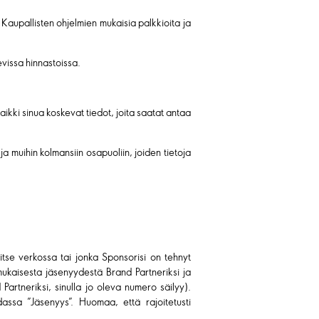
 Kaupallisten ohjelmien mukaisia palkkioita ja
evissa hinnastoissa.
aikki sinua koskevat tiedot, joita saatat antaa
n ja muihin kolmansiin osapuoliin, joiden tietoja
tse verkossa tai jonka Sponsorisi on tehnyt
 mukaisesta jäsenyydestä Brand Partneriksi ja
Partneriksi, sinulla jo oleva numero säilyy).
assa ”Jäsenyys”. Huomaa, että rajoitetusti