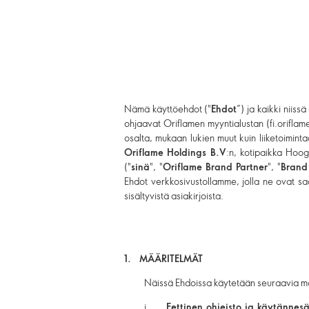
Nämä käyttöehdot ("
Ehdot
”) ja kaikki niis
ohjaavat Oriflamen myyntialustan (fi.orifla
osalta, mukaan lukien muut kuin liiketoimint
Oriflame Holdings B.V
:n, kotipaikka Ho
("
sinä
", "
Oriflame Brand Partner
", "
Brand
Ehdot verkkosivustollamme, jolla ne ovat saa
sisältyvistä asiakirjoista.
1. MÄÄRITELMÄT
Näissä Ehdoissa käytetään seuraavia mä
i.
Eettinen ohjeisto ja käytännes