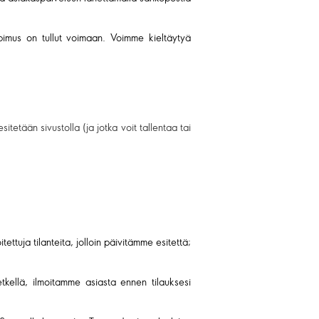
opimus on tullut voimaan. Voimme kieltäytyä
itetään sivustolla (ja jotka voit tallentaa tai
ettuja tilanteita, jolloin päivitämme esitettä;
tkellä, ilmoitamme asiasta ennen tilauksesi