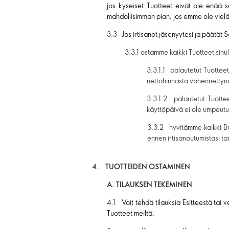
jos kyseiset Tuotteet eivät ole enää 
mahdollisimman pian, jos emme ole vielä 
3.3
Jos irtisanot jäsenyytesi ja päätä
3.3.1 ostamme kaikki Tuotteet sinu
3.3.1.1 palautetut Tuottee
nettohinnasta vähennettynä 
3.3.1.2 palautetut Tuotteet
käyttöpäivä ei ole umpeutun
3.3.2 hyvitämme kaikki Bran
ennen irtisanoutumistasi t
4. TUOTTEIDEN OSTAMINEN
A. TILAUKSEN TEKEMINEN
4.1
Voit tehdä tilauksia Esitteestä tai
Tuotteet meiltä.