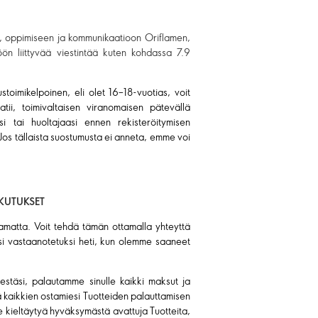
, oppimiseen ja kommunikaatioon Oriflamen,
ön liittyvää viestintää kuten kohdassa 7.9
stoimikelpoinen, eli olet 16–18-vuotias, voit
atii, toimivaltaisen viranomaisen pätevällä
i tai huoltajaasi ennen rekisteröitymisen
 Jos tällaista suostumusta ei anneta, emme voi
IKUTUKSET
tamatta. Voit tehdä tämän ottamalla yhteyttä
sesi vastaanotetuksi heti, kun olemme saaneet
estäsi, palautamme sinulle kaikki maksut ja
ä kaikkien ostamiesi Tuotteiden palauttamisen
me kieltäytyä hyväksymästä avattuja Tuotteita,