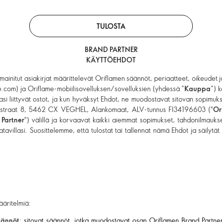
TULOSTA
BRAND PARTNER
KÄYTTÖEHDOT
sä mainitut asiakirjat määrittelevät Oriflamen säännöt, periaatteet, oikeudet
me.com) ja Oriflame-mobiilisovelluksen/sovelluksien (yhdessä ”
Kauppa
”) 
aasi liittyvät ostot, ja kun hyväksyt Ehdot, ne muodostavat sitovan sopimu
ogstraat 8, 5462 CX VEGHEL, Alankomaat, ALV-tunnus FI34196603 ("
Or
 Partner
") välillä ja korvaavat kaikki aiemmat sopimukset, tahdonilmauks
tavillasi. Suosittelemme, että tulostat tai tallennat nämä Ehdot ja säilytät
äritelmiä:
äännöt
: sitovat säännöt, jotka muodostavat osan Oriflamen Brand Partne