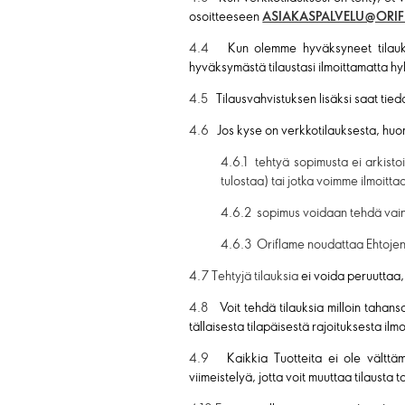
osoitteeseen
ASIAKASPALVELU@ORI
4.4
Kun olemme hyväksyneet tilauks
hyväksymästä tilaustasi ilmoittamatta hy
4.5
Tilausvahvistuksen lisäksi saat tiedo
4.6
Jos kyse on verkkotilauksesta, huo
4.6.1 tehtyä sopimusta ei arkistoid
tulostaa) tai jotka voimme ilmoittaa
4.6.2 sopimus voidaan tehdä vain s
4.6.3 Oriflame noudattaa Ehtojen
4.7 Tehtyjä tilauksia
ei voida peruuttaa
4.8
Voit tehdä tilauksia milloin tahans
tällaisesta tilapäisestä rajoituksesta il
4.9
Kaikkia Tuotteita ei ole välttä
viimeistelyä, jotta voit muuttaa tilausta t