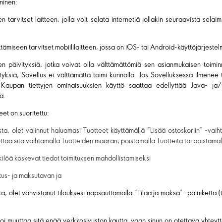
minen:
en tarvitset laitteen, jolla voit selata internetiä jollakin seuraavista se
tämiseen tarvitset mobiililaitteen, jossa on iOS- tai Android-käyttöjärjestel
n päivityksiä, jotka voivat olla välttämättömiä sen asianmukaisen toiminn
ityksiä, Sovellus ei välttämättä toimi kunnolla. Jos Sovelluksessa ilmene
. Kaupan tiettyjen ominaisuuksien käyttö saattaa edellyttää Java- ja/
ä.
et on suoritettu:
ta, olet valinnut haluamasi Tuotteet käyttämällä ”Lisää ostoskoriin” -vaih
uttaa sitä vaihtamalla Tuotteiden määrän, poistamalla Tuotteita tai poistamal
kilöä koskevat tiedot toimituksen mahdollistamiseksi
itus- ja maksutavan ja
ta, olet vahvistanut tilauksesi napsauttamalla ”Tilaa ja maksa” -painiketta 
 voi muuttaa sitä enää verkkosivuston kautta, vaan sinun on otettava yhtey