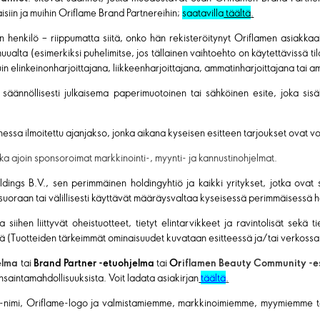
siin ja muihin Oriflame Brand Partnereihin;
saatavilla
täältä
.
n henkilö – riippumatta siitä, onko hän rekisteröitynyt Oriflamen asiakka
muualta (esimerkiksi puhelimitse, jos tällainen vaihtoehto on käytettävissä 
n elinkeinonharjoittajana, liikkeenharjoittajana, ammatinharjoittajana tai a
 säännöllisesti julkaisema paperimuotoinen tai sähköinen esite, joka sis
nessa ilmoitettu ajanjakso, jonka aikana kyseisen esitteen tarjoukset ovat v
ika ajoin sponsoroimat markkinointi-, myynti- ja kannustinohjelmat.
dings B.V., sen perimmäinen holdingyhtiö ja kaikki yritykset, jotka ovat 
 suoraan tai välillisesti käyttävät määräysvaltaa kyseisessä perimmäisessä h
a siihen liittyvät oheistuotteet, tietyt elintarvikkeet ja ravintolisät sekä
llä (Tuotteiden tärkeimmät ominaisuudet kuvataan esitteessä ja/tai verkossa
jelma
tai
Brand Partner -etuohjelma
tai
Or
iflamen Beauty Community -e
saintamahdollisuuksista. Voit ladata asiakirjan
täältä
.
e-nimi, Oriflame-logo ja valmistamiemme, markkinoimiemme, myymiemme tai