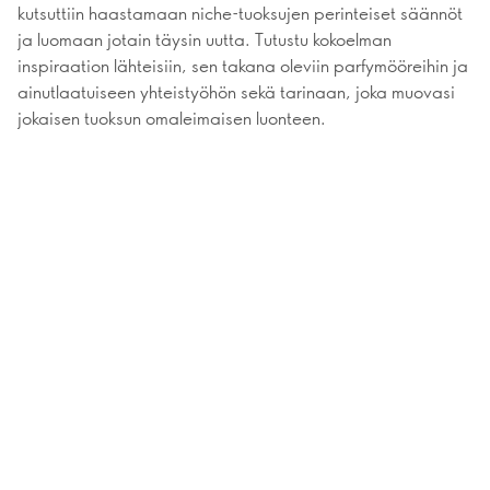
kutsuttiin haastamaan niche-tuoksujen perinteiset säännöt
ja luomaan jotain täysin uutta. Tutustu kokoelman
inspiraation lähteisiin, sen takana oleviin parfymööreihin ja
ainutlaatuiseen yhteistyöhön sekä tarinaan, joka muovasi
jokaisen tuoksun omaleimaisen luonteen.