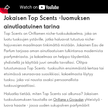
Jokaisen Top Scents -luomuksen
ainutlaatuinen tarina
Top Scents on Oriflamen niche-tuoksukokoelma, joka on
luotu tuoksujen ystäville, jotka haluavat tutustua niche-
hajuvesien maailmaan tinkimättä mistään. Jokainen Eau de
Parfum tarjoaa oman ainutlaatuisen tulkintansa modernista
parfymériasta, ja kokoelmaa on helppo täydentää,
yhdistellä ja käyttää juuri omalla tavallasi. Olitpa
tutustumassa Top Scents -tuoksuihin ensimmäistä kertaa tai
etsimässä seuraavaa suosikkiasi, kokoelmasta löytyy
tuoksu, joka voi nousta osaksi persoonallista
tuoksusignaattiasi.
Haluatko tietää, miten Top Scents sai alkunsa? Jokaisen
tuoksuluomuksen taustalla on
yhteistyö -
Oriflame x Givaudan
luova haaste - jossa uuden sukupolven parfymöörit