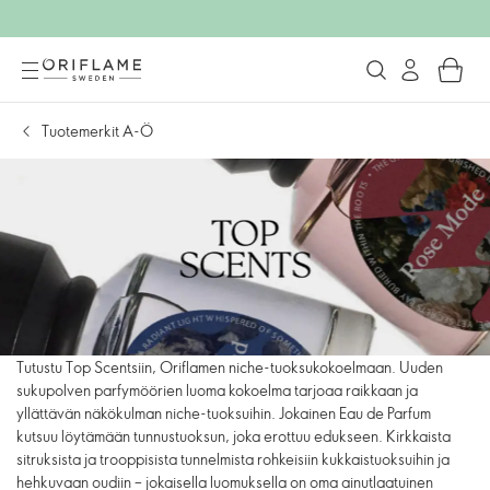
Tuotemerkit A-Ö
Tutustu Top Scentsiin, Oriflamen niche-tuoksukokoelmaan. Uuden
sukupolven parfymöörien luoma kokoelma tarjoaa raikkaan ja
yllättävän näkökulman niche-tuoksuihin. Jokainen Eau de Parfum
kutsuu löytämään tunnustuoksun, joka erottuu edukseen. Kirkkaista
sitruksista ja trooppisista tunnelmista rohkeisiin kukkaistuoksuihin ja
hehkuvaan oudiin – jokaisella luomuksella on oma ainutlaatuinen