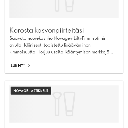
Korosta kasvonpiirteitäsi
Saavuta nuorekas iho Novage+ Lift+Firm -rutiinin
avulla. Kliinisesti todistettu lisäävän ihon
kimmoisuutta. Torjuu useita ikääntymisen merkkejä
neljässä vaiheessa.
LUE NYT
NOVAGE+ ARTIKKELIT