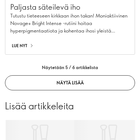
Paljasta säteilevä iho
Tutustu tieteeseen kirkkaan ihon takan! Moniaktiivinen
Novage+ Bright Intense -rutiini hoitaa
hyperpigmentaatiota ja kohentaa ihosi yleistä
hyvinvointia.
LUE NYT
Näytetään 5 / 6 artikkelista
NÄYTÄ LISÄÄ
Lisää artikkeleita