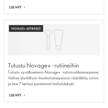
LUE NYT
NOVAGE+ ARTIKKELIT
Tutustu Novage+ -rutiineihin
Tutustu syvällisemmin Novage+ -rutiinivalikoimaamme.
Valitse yksilöllisiin ihonhoitotarpeisiisi räätälöity rutiini,
ja koe 7 kertaa paremmat hoitotulokset.
LUE NYT