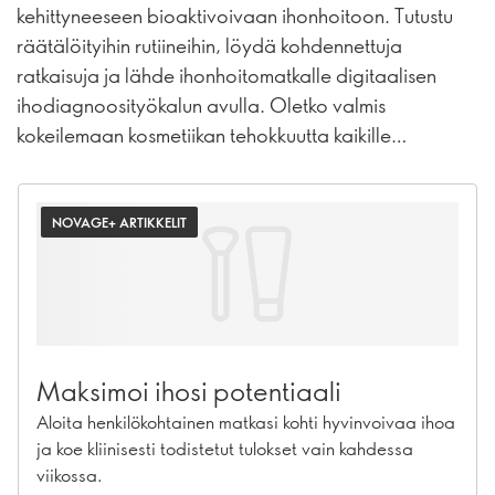
kehittyneeseen bioaktivoivaan ihonhoitoon. Tutustu
räätälöityihin rutiineihin, löydä kohdennettuja
ratkaisuja ja lähde ihonhoitomatkalle digitaalisen
ihodiagnoosityökalun avulla. Oletko valmis
kokeilemaan kosmetiikan tehokkuutta kaikille
ihotyypeille? Sukella sisään!
NOVAGE+ ARTIKKELIT
Maksimoi ihosi potentiaali
Aloita henkilökohtainen matkasi kohti hyvinvoivaa ihoa
ja koe kliinisesti todistetut tulokset vain kahdessa
viikossa.