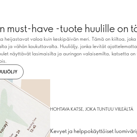
 must-have -tuote huulille on t
ka heijastavat valoa kuin keskipäivän meri. Tämä on kiiltoa, joka
ta ja vähän koukuttavalta. Huuliöljy, jonka levität ajattelematta
ulet näyttävät lasimaisilta ja auringon valaisemilta, katsetta on
is.
UULIÖLJY
HOHTAVA KATSE, JOKA TUNTUU VIILEÄLTÄ
Kevyet ja helppokäyttöiset luomivär