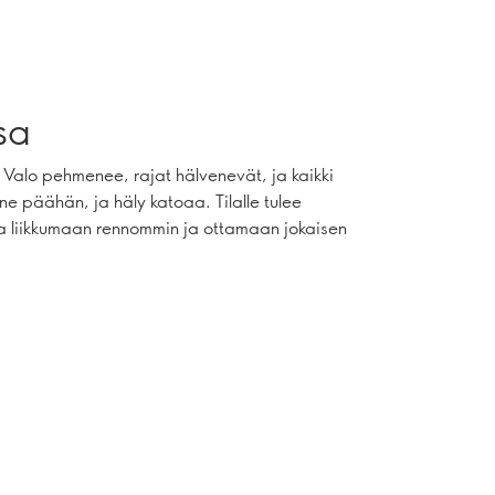
sa
 Valo pehmenee, rajat hälvenevät, ja kaikki
ne päähän, ja häly katoaa. Tilalle tulee
saa liikkumaan rennommin ja ottamaan jokaisen