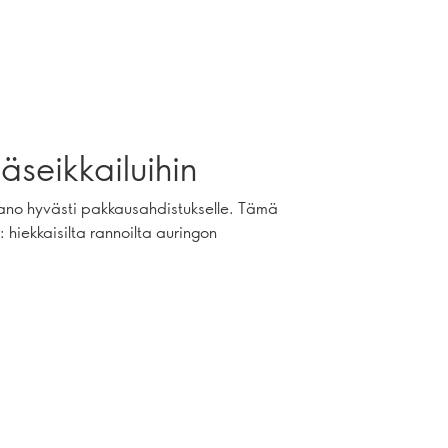
äseikkailuihin
sano hyvästi pakkausahdistukselle. Tämä
 hiekkaisilta rannoilta auringon