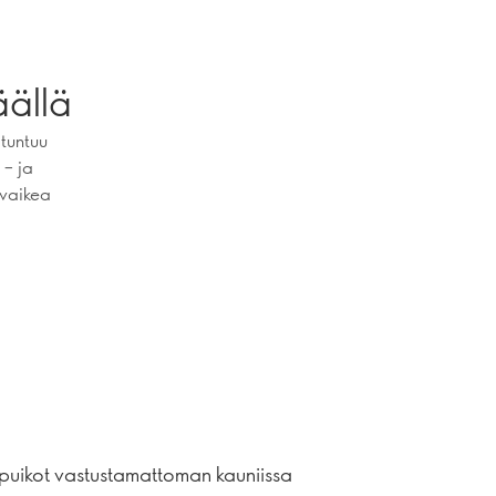
äällä
 tuntuu
 – ja
 vaikea
ipuikot vastustamattoman kauniissa