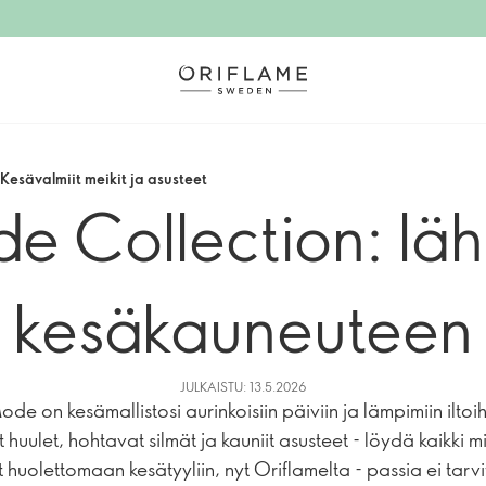
Kesävalmiit meikit ja asusteet
de Collection: läh
kesäkauneuteen
JULKAISTU: 13.5.2026
ode on kesämallistosi aurinkoisiin päiviin ja lämpimiin iltoih
t huulet, hohtavat silmät ja kauniit asusteet - löydä kaikki m
t huolettomaan kesätyyliin, nyt Oriflamelta - passia ei tarvi