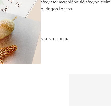
sävyissä: maanläheisiä sävyhdistelmiä
auringon kanssa.
SIPAISE HOHTOA