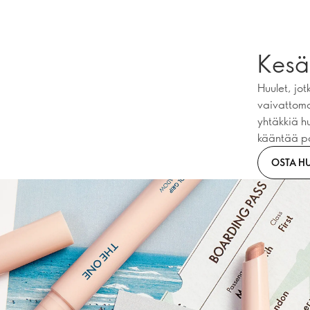
Kesän
Huulet, jot
vaivattomal
yhtäkkiä hu
kääntää po
OSTA H