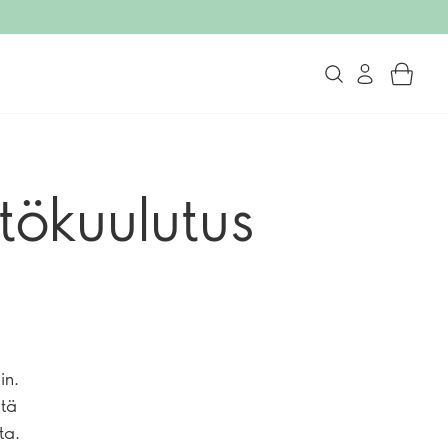
tökuulutus
in.
itä
ta.