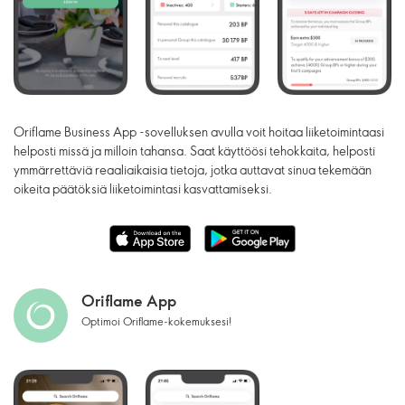
Oriflame Business App -sovelluksen avulla voit hoitaa liiketoimintaasi
helposti missä ja milloin tahansa. Saat käyttöösi tehokkaita, helposti
ymmärrettäviä reaaliaikaisia tietoja, jotka auttavat sinua tekemään
oikeita päätöksiä liiketoimintasi kasvattamiseksi.
Oriflame App
Optimoi Oriflame-kokemuksesi!