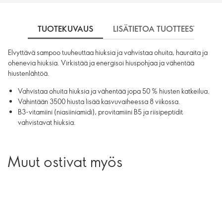
TUOTEKUVAUS
LISÄTIETOA TUOTTEESTA
Elvyttävä sampoo tuuheuttaa hiuksia ja vahvistaa ohuita, hauraita ja
ohenevia hiuksia. Virkistää ja energisoi hiuspohjaa ja vähentää
hiustenlähtöä.
Vahvistaa ohuita hiuksia ja vähentää jopa 50 % hiusten katkeilua.
Vähintään 3500 hiusta lisää kasvuvaiheessa 8 viikossa.
B3-vitamiini (niasiiniamidi), provitamiini B5 ja riisipeptidit
vahvistavat hiuksia.
Muut ostivat myös