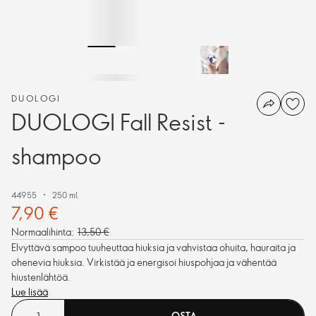
DUOLOGI
DUOLOGI Fall Resist -
shampoo
44955
250 ml.
7,90 €
Normaalihinta:
13,50 €
Elvyttävä sampoo tuuheuttaa hiuksia ja vahvistaa ohuita, hauraita ja
ohenevia hiuksia. Virkistää ja energisoi hiuspohjaa ja vähentää
hiustenlähtöä.
Lue lisää
OSTA