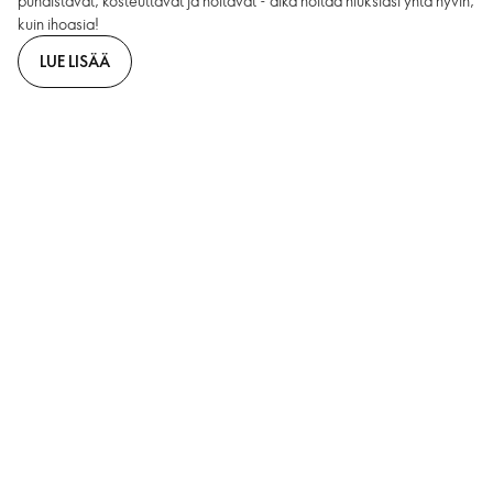
puhdistavat, kosteuttavat ja hoitavat - aika hoitaa hiuksiasi yhtä hyvin,
kuin ihoasia!
LUE LISÄÄ