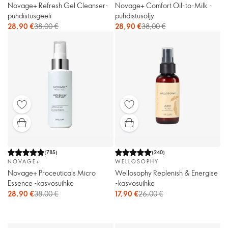
Novage+ Refresh Gel Cleanser-
Novage+ Comfort Oil-to-Milk -
puhdistusgeeli
puhdistusöljy
28,90 €
38,00 €
28,90 €
38,00 €
(
785
)
(
240
)
NOVAGE+
WELLOSOPHY
Novage+ Proceuticals Micro
Wellosophy Replenish & Energise
Essence -kasvosuihke
-kasvosuihke
28,90 €
38,00 €
17,90 €
26,00 €