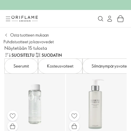
Osta tuotteen mukaan
Puhdistuotteet ja kasvovedet
Näytetään 15 tulosta
SUOSITELTU
SUODATIN
Seerumit
Kosteusvoiteet
Silmänympärysvoiteet