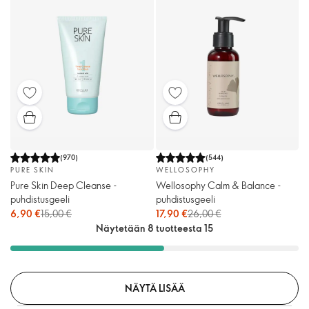
(
970
)
(
544
)
PURE SKIN
WELLOSOPHY
Pure Skin Deep Cleanse -
Wellosophy Calm & Balance -
puhdistusgeeli
puhdistusgeeli
6,90 €
15,00 €
17,90 €
26,00 €
Näytetään 8 tuotteesta 15
NÄYTÄ LISÄÄ