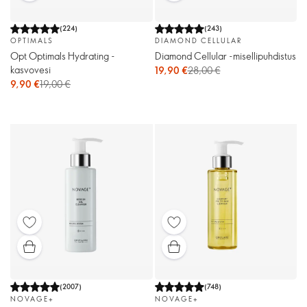
(
224
)
(
243
)
OPTIMALS
DIAMOND CELLULAR
Opt Optimals Hydrating -
Diamond Cellular -misellipuhdistus
kasvovesi
19,90 €
28,00 €
9,90 €
19,00 €
(
2007
)
(
748
)
NOVAGE+
NOVAGE+