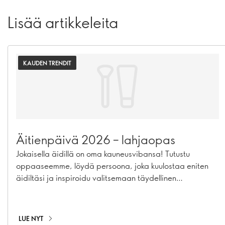
Lisää artikkeleita
KAUDEN TRENDIT
Äitienpäivä 2026 – lahjaopas
Jokaisella äidillä on oma kauneusvibansa! Tutustu
oppaaseemme, löydä persoona, joka kuulostaa eniten
äidiltäsi ja inspiroidu valitsemaan täydellinen
kauneuslahja.
LUE NYT