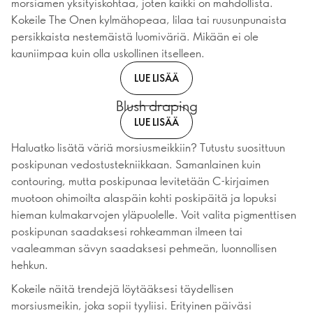
morsiamen yksityiskohtaa, joten kaikki on mahdollista.
Kokeile The Onen kylmähopeaa, lilaa tai ruusunpunaista
persikkaista nestemäistä luomiväriä. Mikään ei ole
kauniimpaa kuin olla uskollinen itselleen.
LUE LISÄÄ
Blush draping
LUE LISÄÄ
Haluatko lisätä väriä morsiusmeikkiin? Tutustu suosittuun
poskipunan vedostustekniikkaan. Samanlainen kuin
contouring, mutta poskipunaa levitetään C-kirjaimen
muotoon ohimoilta alaspäin kohti poskipäitä ja lopuksi
hieman kulmakarvojen yläpuolelle. Voit valita pigmenttisen
poskipunan saadaksesi rohkeamman ilmeen tai
vaaleamman sävyn saadaksesi pehmeän, luonnollisen
hehkun.
Kokeile näitä trendejä löytääksesi täydellisen
morsiusmeikin, joka sopii tyyliisi. Erityinen päiväsi