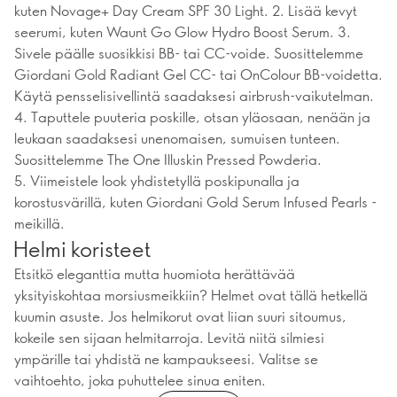
kuten Novage+ Day Cream SPF 30 Light. 2. Lisää kevyt
seerumi, kuten Waunt Go Glow Hydro Boost Serum. 3.
Sivele päälle suosikkisi BB- tai CC-voide. Suosittelemme
Giordani Gold Radiant Gel CC- tai OnColour BB-voidetta.
Käytä pensselisivellintä saadaksesi airbrush-vaikutelman.
4. Taputtele puuteria poskille, otsan yläosaan, nenään ja
leukaan saadaksesi unenomaisen, sumuisen tunteen.
Suosittelemme The One Illuskin Pressed Powderia.
5. Viimeistele look yhdistetyllä poskipunalla ja
korostusvärillä, kuten Giordani Gold Serum Infused Pearls -
meikillä.
Helmi koristeet
Etsitkö eleganttia mutta huomiota herättävää
yksityiskohtaa morsiusmeikkiin? Helmet ovat tällä hetkellä
kuumin asuste. Jos helmikorut ovat liian suuri sitoumus,
kokeile sen sijaan helmitarroja. Levitä niitä silmiesi
ympärille tai yhdistä ne kampaukseesi. Valitse se
vaihtoehto, joka puhuttelee sinua eniten.