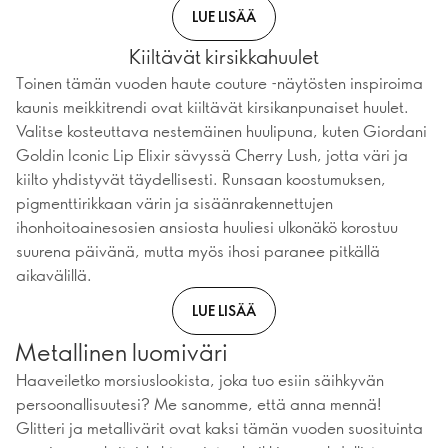
LUE LISÄÄ
Kiiltävät kirsikkahuulet
Toinen tämän vuoden haute couture -näytösten inspiroima
kaunis meikkitrendi ovat kiiltävät kirsikanpunaiset huulet.
Valitse kosteuttava nestemäinen huulipuna, kuten Giordani
Goldin Iconic Lip Elixir sävyssä Cherry Lush, jotta väri ja
kiilto yhdistyvät täydellisesti. Runsaan koostumuksen,
pigmenttirikkaan värin ja sisäänrakennettujen
ihonhoitoainesosien ansiosta huuliesi ulkonäkö korostuu
suurena päivänä, mutta myös ihosi paranee pitkällä
aikavälillä.
LUE LISÄÄ
Metallinen luomiväri
Haaveiletko morsiuslookista, joka tuo esiin säihkyvän
persoonallisuutesi? Me sanomme, että anna mennä!
Glitteri ja metallivärit ovat kaksi tämän vuoden suosituinta