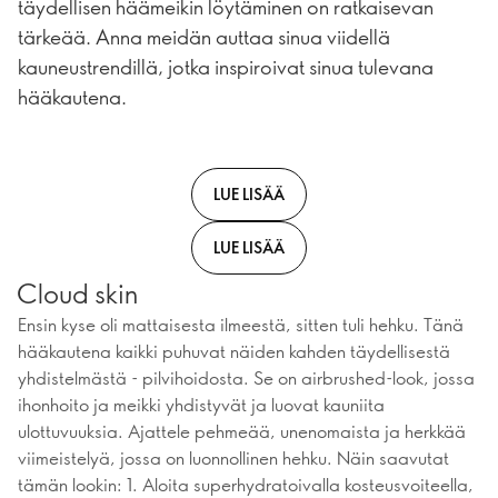
täydellisen häämeikin löytäminen on ratkaisevan
tärkeää. Anna meidän auttaa sinua viidellä
kauneustrendillä, jotka inspiroivat sinua tulevana
hääkautena.
LUE LISÄÄ
LUE LISÄÄ
Cloud skin
Ensin kyse oli mattaisesta ilmeestä, sitten tuli hehku. Tänä
hääkautena kaikki puhuvat näiden kahden täydellisestä
yhdistelmästä - pilvihoidosta. Se on airbrushed-look, jossa
ihonhoito ja meikki yhdistyvät ja luovat kauniita
ulottuvuuksia. Ajattele pehmeää, unenomaista ja herkkää
viimeistelyä, jossa on luonnollinen hehku. Näin saavutat
tämän lookin: 1. Aloita superhydratoivalla kosteusvoiteella,