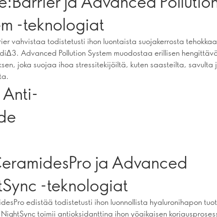
e:Barrier ja Advanced Pollutio
em -teknologiat
rier vahvistaa todistetusti ihon luontaista suojakerrosta tehokka
idiΔ3. Advanced Pollution System muodostaa erillisen hengittäv
sen, joka suojaa ihoa stressitekijöiltä, kuten saasteilta, savulta
ta.
 Anti-
de
CeramidesPro ja Advanced
tSync -teknologiat
desPro edistää todistetusti ihon luonnollista hyaluronihapon tu
ightSync toimii antioksidanttina ihon yöaikaisen korjausproses