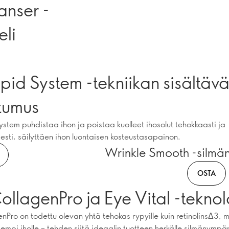
anser -
eli
ipid System -tekniikan sisältäv
tumus
ystem puhdistaa ihon ja poistaa kuolleet ihosolut tehokkaasti ja
sesti, säilyttäen ihon luontaisen kosteustasapainon.
Wrinkle Smooth -silm
OSTA
ollagenPro ja Eye Vital -tekno
nPro on todettu olevan yhtä tehokas rypyille kuin retinolinsΔ3, m
empi iholle – tehden siitä ideaalin tuotteen herkälle silmänympär