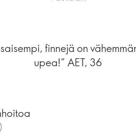
asaisempi, finnejä on vähemmän
upea!” AET, 36
nhoitoa