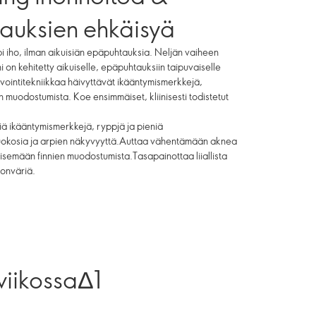
auksien ehkäisyä
 iho, ilman aikuisiän epäpuhtauksia. Neljän vaiheen
on kehitetty aikuiselle, epäpuhtauksiin taipuvaiselle
tivointitekniikkaa häivyttävät ikääntymismerkkejä,
en muodostumista. Koe ensimmäiset, kliinisesti todistetut
iä ikääntymismerkkejä, ryppjä ja pieniä
huokosia ja arpien näkyvyyttä.Auttaa vähentämään aknea
semään finnien muodostumista.Tasapainottaa liiallista
honväriä.
viikossaΔ1