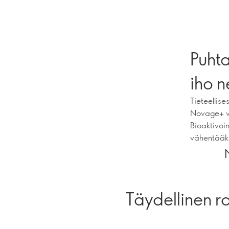
Puht
iho n
Tieteellise
Novage+ vi
Bioaktivoin
vähentääks
Täydellinen r