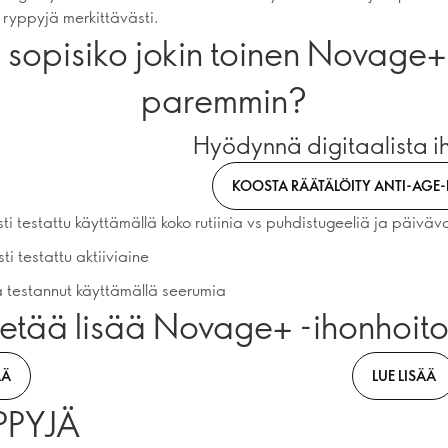
ryppyjä merkittävästi.
 sopisiko jokin toinen Novage+ -
paremmin?
Hyödynnä digitaalista 
KOOSTA RÄÄTÄLÖITY ANTI-AGE-
sti testattu käyttämällä koko rutiinia vs puhdistugeeliä ja päiväv
sti testattu aktiiviaine
ja testannut käyttämällä seerumia
ietää lisää Novage+ -ihonhoitor
ÄÄ
LUE LISÄÄ
PPYJÄ