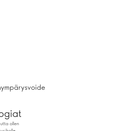
ä
änympärysvoide
logiat
utta ollen
ysiholle.