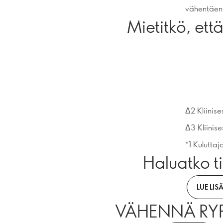
vähentäen 
Mietitkö, että
Δ2 Kliinise
Δ3 Kliinise
*1 Kulutta
Haluatko t
LUE LIS
VÄHENNÄ RY