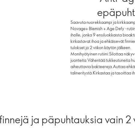
epäpuht
Saavuta nuorekkaampi ja kirkkaampi
Novage+ Blemish + Age Defy -rutiini 
iholle, jonka 9 ensiluokkaista bioak
kirkastavat ihoa ja ehkäisevät finni
tulokset jo 2 viikon käytön jälkeen.
Monihyötyinen rutiini:Silottaa näkyv
juonteita.Vähentää tukkeutuneita 
aiheuttavia bakteereja.Auttaa ehkäi
talineritystä.Kirkastaa ja tasoittaa i
innejä ja päpuhtauksia vain 2 