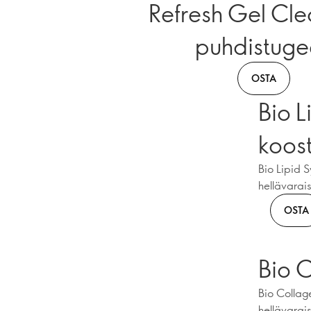
Refresh Gel Cle
puhdistuge
OSTA
Bio L
koos
Bio Lipid S
hellävarai
OSTA
Bio C
Bio Collage
hellävarais