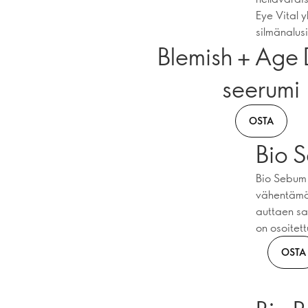
Eye Vital 
silmänalusi
Blemish + Age 
seerumi
OSTA
Bio 
Bio Sebum C
vähentämää
auttaen sa
on osoitet
OSTA