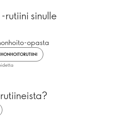
rutiini sinulle
ihonhoito-opasta
IHONHOITORUTIINI
oidetta
utiineista?