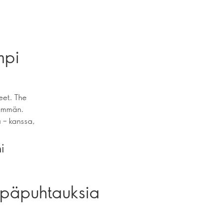
mpi
teet. The
nemmän.
a – kanssa,
i
 epäpuhtauksia