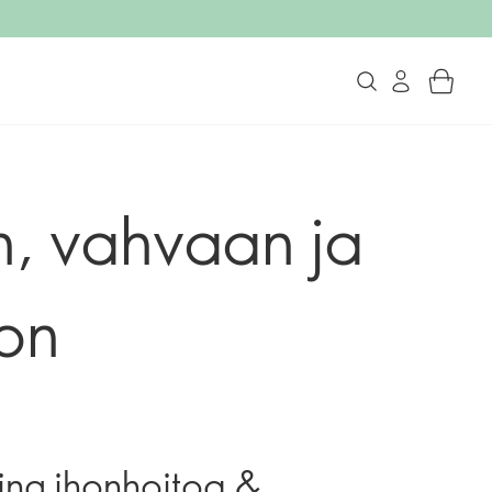
, vahvaan ja
on
ing ihonhoitoa &