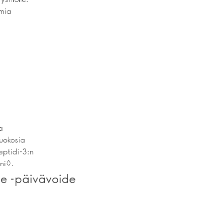
mmia
a
uokosia
eptidi-3:n
ni◊.
ge -päivävoide