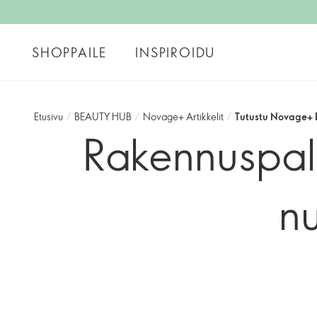
SHOPPAILE
INSPIROIDU
Etusivu
/
BEAUTY HUB
/
Novage+ Artikkelit
/
Tutustu Novage+ B
Rakennuspal
n