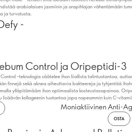
yhdistää arabialaisen jasmiinin ja orapihlajan vähentämään tu
a ja turvotusta.
Defy -
Sebum Control ja Oripeptidi-3
ontrol –teknologia säätelee ihon liiallista talintuotantoa, autta
n finnejä sekä aknea aiheuttavia bakteereja ja tyhjentää ihoh
malla ylläpitämääm ihon optimaalista kosteustasapainoa. Orip
tu lisäävän kollageenin tuotantoa jopa nopeammin kuin C-vitamii
Moniaktiivinen Anti-A
OSTA