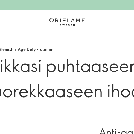
lemish + Age Defy -rutiiniin
ikkasi puhtaaseen
uorekkaaseen iho
Anti-ag