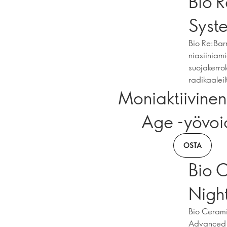
Bio R
Syst
Bio Re:Bar
niasiiniam
suojakerrok
radikaaleil
Moniaktiivinen
Age -yövoi
OSTA
Bio 
Nigh
Bio Cerami
Advanced N