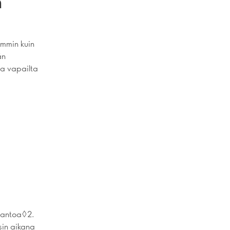
n
ammin kuin
än
 ja vapailta
otantoa◊2.
sin aikana