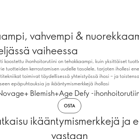
aampi, vahvempi & nuorekkaa
eljässä vaiheessa
sti koostettu ihonhoitorutiini on tehokkaampi, kuin yksittäiset tuot
e tuotteiden kerrostamisen uudelle tasolele, tarjoten ihollesi e
titekniikat toimivat täydellisessä yhteistyössä ihosi – ja toistens
een epäpuhtauksia ja ikääntymismerkkejä ihollasi
Novage+ Blemish+Age Defy -ihonhoitorutiin
OSTA
atkaisu ikääntymismerkkejä ja
vastaan