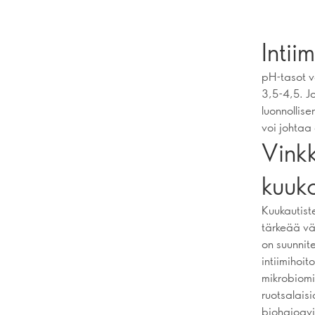
Inti
pH-tasot va
3,5-4,5. J
luonnollis
voi johtaa
Vink
kuuk
Kuukautist
tärkeää vä
on suunnite
intiimihoi
mikrobiomi
ruotsalais
biohajoavi