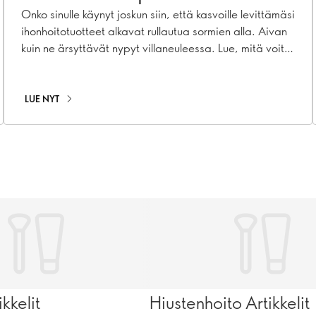
Onko sinulle käynyt joskun siin, että kasvoille levittämäsi
ihonhoitotuotteet alkavat rullautua sormien alla. Aivan
kuin ne ärsyttävät nypyt villaneuleessa. Lue, mitä voit
tehdä estääksesi sen.
LUE NYT
kkelit
Hiustenhoito Artikkelit