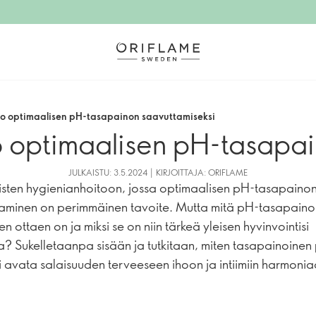
to optimaalisen pH-tasapainon saavuttamiseksi
o optimaalisen pH-tasapai
JULKAISTU: 3.5.2024 | KIRJOITTAJA: ORIFLAME
isten hygienianhoitoon, jossa optimaalisen pH-tasapaino
aminen on perimmäinen tavoite. Mutta mitä pH-tasapaino
en ottaen on ja miksi se on niin tärkeä yleisen hyvinvointisi
a? Sukelletaanpa sisään ja tutkitaan, miten tasapainoinen
i avata salaisuuden terveeseen ihoon ja intiimiin harmonia