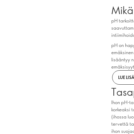
Mikä
pH tarkoit
saavuttami
intiimihoi
pH on happ
emäksinen 
lisääntyy 
emäksisyyt
LUE LIS
Tasa
Ihon pH-ta
korkeaksi t
(ihossa lu
tervettä t
ihon suoja