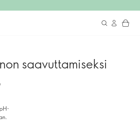
non saavuttamiseksi
n
 pH-
an.