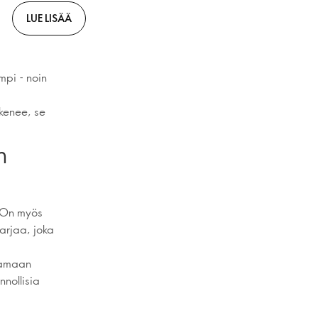
LUE LISÄÄ
mpi - noin
kkenee, se
n
. On myös
arjaa, joka
jaamaan
nollisia