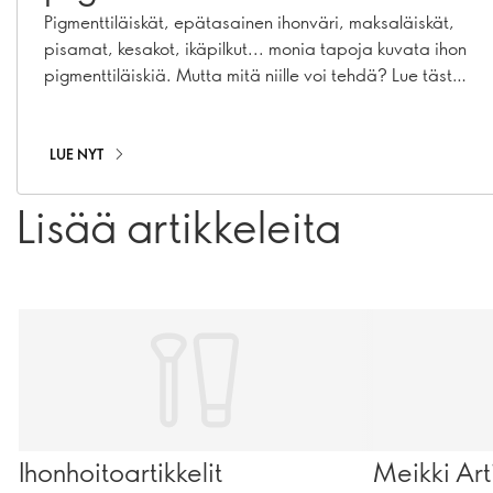
Pigmenttiläiskät, epätasainen ihonväri, maksaläiskät,
pisamat, kesakot, ikäpilkut... monia tapoja kuvata ihon
pigmenttiläiskiä. Mutta mitä niille voi tehdä? Lue tästä
täydellinen ihonhoitorutiini, jolla voit ennaltaehkäistä ja
häivyttää pigmenttiäiskiä.
LUE NYT
Lisää artikkeleita
Ihonhoitoartikkelit
Meikki Arti