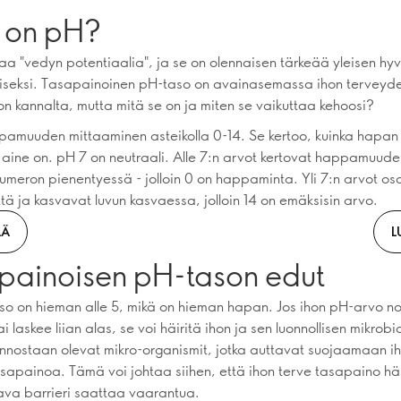
 on pH?
taa "vedyn potentiaalia", ja se on olennaisen tärkeää yleisen hyv
seksi. Tasapainoinen pH-taso on avainasemassa ihon terveyde
don kannalta, mutta mitä se on ja miten se vaikuttaa kehoosi?
amuuden mittaaminen asteikolla 0-14. Se kertoo, kuinka hapan 
aine on. pH 7 on neutraali. Alle 7:n arvot kertovat happamuudes
numeron pienentyessä - jolloin 0 on happaminta. Yli 7:n arvot os
tä ja kasvavat luvun kasvaessa, jolloin 14 on emäksisin arvo.
ÄÄ
L
painoisen pH-tason edut
so on hieman alle 5, mikä on hieman hapan. Jos ihon pH-arvo no
ai laskee liian alas, se voi häiritä ihon ja sen luonnollisen mikrob
onnostaan olevat mikro-organismit, jotka auttavat suojaamaan i
asapainoa. Tämä voi johtaa siihen, että ihon terve tasapaino häi
ava barrieri saattaa vaarantua.