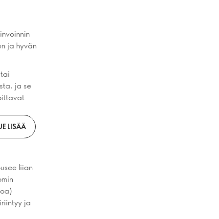
invoinnin
n ja hyvän
tai
ta, ja se
oittavat
UE LISÄÄ
usee liian
iomin
hoa)
riintyy ja