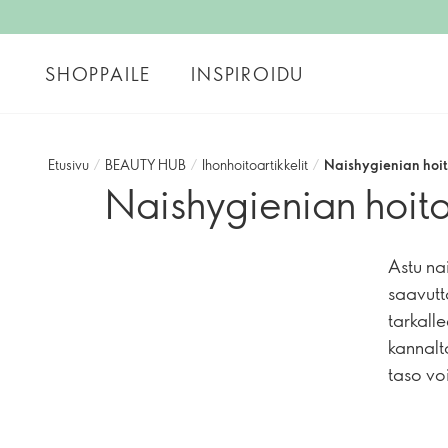
SHOPPAILE
INSPIROIDU
Etusivu
/
BEAUTY HUB
/
Ihonhoitoartikkelit
/
Naishygienian hoi
Naishygienian hoit
Astu na
saavutt
tarkalle
kannalt
taso vo