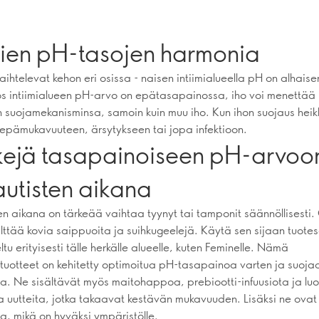
imien pH-tasojen harmonia
ihtelevat kehon eri osissa - naisen intiimialueella pH on alhaise
os intiimialueen pH-arvo on epätasapainossa, iho voi menettää
en suojamekanisminsa, samoin kuin muu iho. Kun ihon suojaus hei
 epämukavuuteen, ärsytykseen tai jopa infektioon.
kejä tasapainoiseen pH-arvoo
autisten aikana
en aikana on tärkeää vaihtaa tyynyt tai tamponit säännöllisesti
lttää kovia saippuoita ja suihkugeelejä. Käytä sen sijaan tuotes
ltu erityisesti tälle herkälle alueelle, kuten Feminelle. Nämä
totuotteet on kehitetty optimoitua pH-tasapainoa varten ja suo
a. Ne sisältävät myös maitohappoa, prebiootti-infuusiota ja luon
ia uutteita, jotka takaavat kestävän mukavuuden. Lisäksi ne ovat
a, mikä on hyväksi ympäristölle.