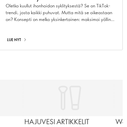
ihonhoidosta
Oletko kuullut ihonhoidon syklityksestä? Se on TikTok-
trendi, josta kaikki puhuvat. Mutta mitä se oikeastaan
on? Konsepti on melko yksinkertainen: maksimoi yöllinen
ihonhoitorutiinisi käyttämällä strategisesti tiettyjä
tuotteita. Jatka lukemista saadaksesi selville, miten se
kaikki toimii.
LUE NYT
HAJUVESI ARTIKKELIT
Wel