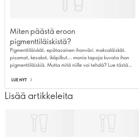
Miten päästä eroon
pigmenttiläiskistä?
Pigmenttiläiskät, epätasainen ihonväri, maksaläiskät,
pisamat, kesakot, ikäpilkut... monia tapoja kuvata ihon
pigmenttiläiskiä. Mutta mitä niille voi tehdä? Lue tästä
täydellinen ihonhoitorutiini, jolla voit ennaltaehkäistä ja
häivyttää pigmenttiäiskiä.
LUE NYT
Lisää artikkeleita