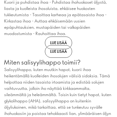
Kuorii ja puhdistaa ihoa - Puhdistaa ihohuokoset öljystä,
liasta ja kuolleista ihosoluista, ehkäisee huokosten
tukkeutumista - Tasoittaa karheaa ja epätasaista ihoa -
Kirkastaa ihoa - Auttaa ehkäisemään uusien
epäpuhtauksien, mustapäiden tai valkopäiden
muodostumista - Rauhoittaa ihoa.
LUE LISÄÄ
LUE LISÄÄ
Miten salisyylihappo toimii?
Salisyylihappo, kuten muutkin hapot, kuorii ihoa
heikentämällä kuolleiden ihosolujen välisiä sidoksia. Tämä
helpottaa niiden tasaista irtoamista ja edistää solujen
vaihtuvuutta, jolloin iho näyttää kirkkaammalta,
sileämmältä ja heleämmältä. Toisin kuin tietyt hapot, kuten
glykolihappo (AHA), salisyylihappo on kuitenkin
öljyliukoinen, mikä tarkoittaa, että se tunkeutuu syvälle
ihohuokosiin ja poistaa tehokkaasti lian, ylimääräisen öljyn