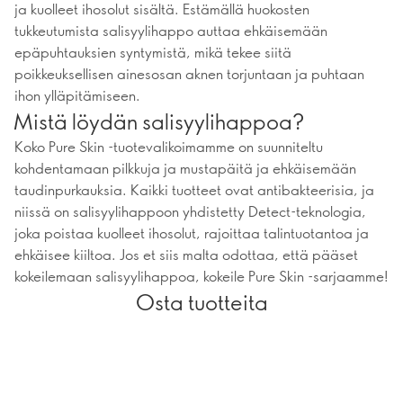
ja kuolleet ihosolut sisältä. Estämällä huokosten
tukkeutumista salisyylihappo auttaa ehkäisemään
epäpuhtauksien syntymistä, mikä tekee siitä
poikkeuksellisen ainesosan aknen torjuntaan ja puhtaan
ihon ylläpitämiseen.
Mistä löydän salisyylihappoa?
Koko Pure Skin -tuotevalikoimamme on suunniteltu
kohdentamaan pilkkuja ja mustapäitä ja ehkäisemään
taudinpurkauksia. Kaikki tuotteet ovat antibakteerisia, ja
niissä on salisyylihappoon yhdistetty Detect-teknologia,
joka poistaa kuolleet ihosolut, rajoittaa talintuotantoa ja
ehkäisee kiiltoa. Jos et siis malta odottaa, että pääset
kokeilemaan salisyylihappoa, kokeile Pure Skin -sarjaamme!
Osta tuotteita