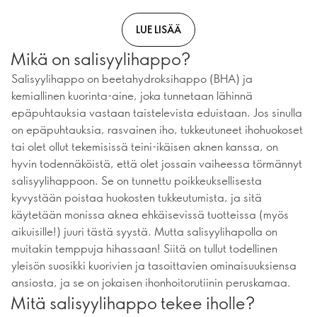
LUE LISÄÄ
Mikä on salisyylihappo?
Salisyylihappo on beetahydroksihappo (BHA) ja
kemiallinen kuorinta-aine, joka tunnetaan lähinnä
epäpuhtauksia vastaan taistelevista eduistaan. Jos sinulla
on epäpuhtauksia, rasvainen iho, tukkeutuneet ihohuokoset
tai olet ollut tekemisissä teini-ikäisen aknen kanssa, on
hyvin todennäköistä, että olet jossain vaiheessa törmännyt
salisyylihappoon. Se on tunnettu poikkeuksellisesta
kyvystään poistaa huokosten tukkeutumista, ja sitä
käytetään monissa aknea ehkäisevissä tuotteissa (myös
aikuisille!) juuri tästä syystä. Mutta salisyylihapolla on
muitakin temppuja hihassaan! Siitä on tullut todellinen
yleisön suosikki kuorivien ja tasoittavien ominaisuuksiensa
ansiosta, ja se on jokaisen ihonhoitorutiinin peruskamaa.
Mitä salisyylihappo tekee iholle?