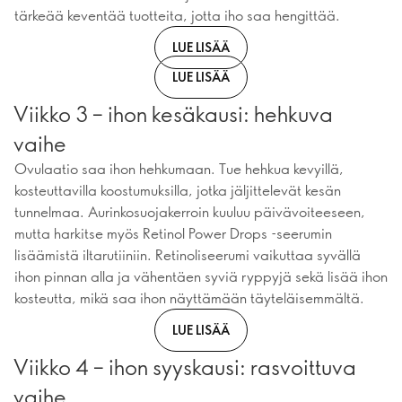
tärkeää keventää tuotteita, jotta iho saa hengittää.
LUE LISÄÄ
LUE LISÄÄ
Viikko 3 – ihon kesäkausi: hehkuva
vaihe
Ovulaatio saa ihon hehkumaan. Tue hehkua kevyillä,
kosteuttavilla koostumuksilla, jotka jäljittelevät kesän
tunnelmaa. Aurinkosuojakerroin kuuluu päivävoiteeseen,
mutta harkitse myös Retinol Power Drops -seerumin
lisäämistä iltarutiiniin. Retinoliseerumi vaikuttaa syvällä
ihon pinnan alla ja vähentäen syviä ryppyjä sekä lisää ihon
kosteutta, mikä saa ihon näyttämään täyteläisemmältä.
LUE LISÄÄ
Viikko 4 – ihon syyskausi: rasvoittuva
vaihe