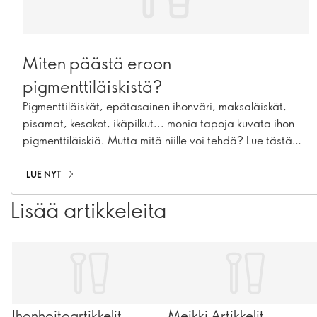
Miten päästä eroon
pigmenttiläiskistä?
Pigmenttiläiskät, epätasainen ihonväri, maksaläiskät,
pisamat, kesakot, ikäpilkut... monia tapoja kuvata ihon
pigmenttiläiskiä. Mutta mitä niille voi tehdä? Lue tästä
täydellinen ihonhoitorutiini, jolla voit ennaltaehkäistä ja
häivyttää pigmenttiäiskiä.
LUE NYT
Lisää artikkeleita
Ihonhoitoartikkelit
Meikki Artikkelit