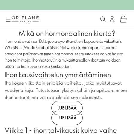
Mikä on hormonaalinen kierto?
Hormonit ovat ihon DJ:t, jotka pyörittävät eri kappaleita viikoittain.
WGSN:n (World Global Style Network) trendiraportin tuoreet
havainnot paljastavat miten hormonaaliset muutokset voivat häiritä
ihon toimintoja. Ihonhoitorutiinia mukauttamalla viikoittain voidaan
pitää iho hehkuvana koko kuukauden.
Ihon kausivaihtelun ymmärtäminen
Iho kokee viikoittain erilaisia vaiheita, jotka muistuttavat
vuodenaikoja. Tutustutaan yksityiskohtiin ja opitaan, miten
ihonhoitorutiinia voi räätälöidä sen mukaisesti.
LUE LISÄÄ
LUE LISÄÄ
Viikko 1 - ihon talvikausi: kuiva vaihe