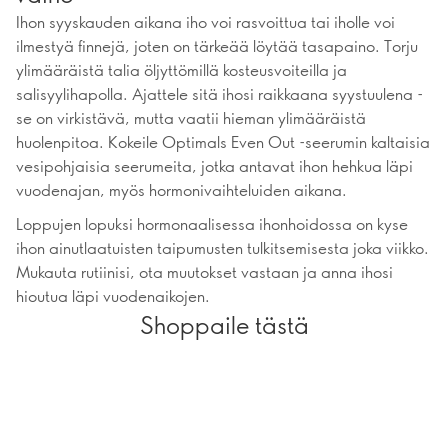
Ihon syyskauden aikana iho voi rasvoittua tai iholle voi
ilmestyä finnejä, joten on tärkeää löytää tasapaino. Torju
ylimääräistä talia öljyttömillä kosteusvoiteilla ja
salisyylihapolla. Ajattele sitä ihosi raikkaana syystuulena -
se on virkistävä, mutta vaatii hieman ylimääräistä
huolenpitoa. Kokeile Optimals Even Out -seerumin kaltaisia
vesipohjaisia seerumeita, jotka antavat ihon hehkua läpi
vuodenajan, myös hormonivaihteluiden aikana.
Loppujen lopuksi hormonaalisessa ihonhoidossa on kyse
ihon ainutlaatuisten taipumusten tulkitsemisesta joka viikko.
Mukauta rutiinisi, ota muutokset vastaan ja anna ihosi
hioutua läpi vuodenaikojen.
Shoppaile tästä