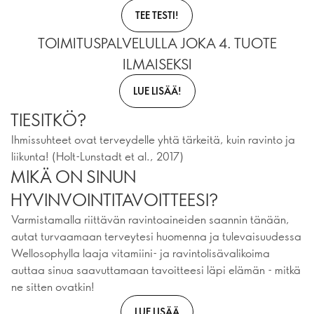
TEE TESTI!
TOIMITUSPALVELULLA JOKA 4. TUOTE
ILMAISEKSI
LUE LISÄÄ!
TIESITKÖ?
Ihmissuhteet ovat terveydelle yhtä tärkeitä, kuin ravinto ja
liikunta! (Holt-Lunstadt et al., 2017)
MIKÄ ON SINUN
HYVINVOINTITAVOITTEESI?
Varmistamalla riittävän ravintoaineiden saannin tänään,
autat turvaamaan terveytesi huomenna ja tulevaisuudessa
Wellosophylla laaja vitamiini- ja ravintolisävalikoima
auttaa sinua saavuttamaan tavoitteesi läpi elämän - mitkä
ne sitten ovatkin!
LUE LISÄÄ