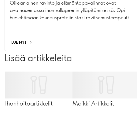
Oikeanlainen ravinto ja elämäntapavalinnat ovat
avainasemassa ihon kollageenin ylläpitämisessä. Opi
huolehtimaan kauneusproteiinistasi ravitsemusterapeutti
Marlene Nordlanderin, MSc, opastuksella.
LUE NYT
Lisää artikkeleita
Ihonhoitoartikkelit
Meikki Artikkelit