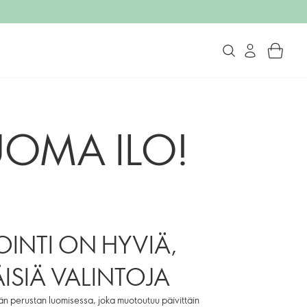
OMA ILO!
INTI ON HYVIÄ,
ÄISIÄ VALINTOJA
än perustan luomisessa, joka muotoutuu päivittäin