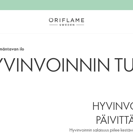
ämäntavan ilo
YVINVOINNIN TU
HYVINVO
PÄIVITT
Hyvinvoinnin salaisuus piilee kestäv