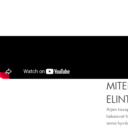
MITE
ELI
Arjen tasa
takaavat h
anna hyvän 