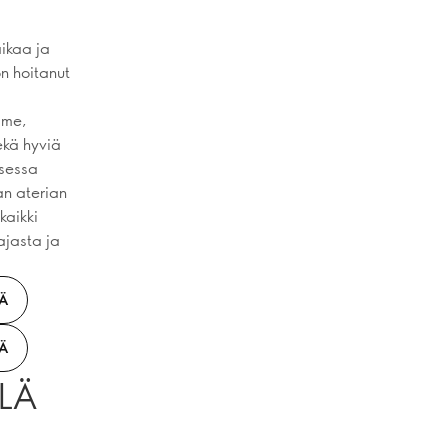
aikaa ja
n hoitanut
mme,
ekä hyviä
ksessa
an aterian
kaikki
ajasta ja
ÄÄ
ÄÄ
LLÄ