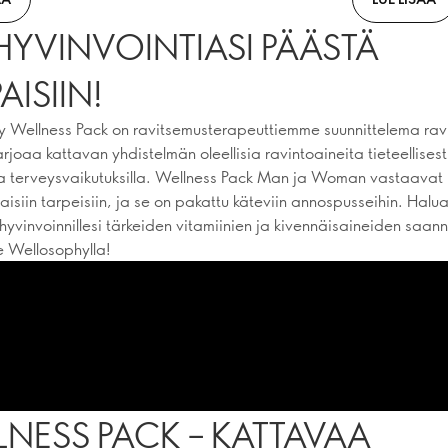
HYVINVOINTIASI PÄÄSTÄ
AISIIN!
 Wellness Pack on ravitsemusterapeuttiemme suunnittelema ravi
tarjoaa kattavan yhdistelmän oleellisia ravintoaineita tieteellisest
lla terveysvaikutuksilla. Wellness Pack Man ja Woman vastaavat 
laisiin tarpeisiin, ja se on pakattu käteviin annospusseihin. Halu
hyvinvoinnillesi tärkeiden vitamiinien ja kivennäisaineiden saan
 Wellosophylla!
NESS PACK – KATTAVAA