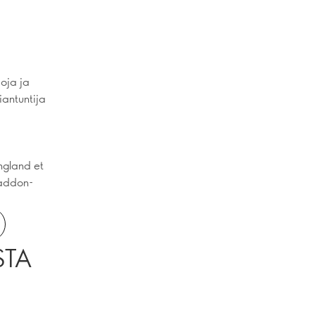
oja ja
iantuntija
ngland et
Paddon-
STA