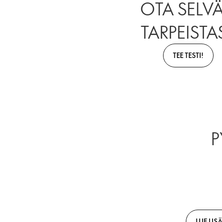
OTA SELV
TARPEISTAS
TEE TESTI!
P
LUE LIS