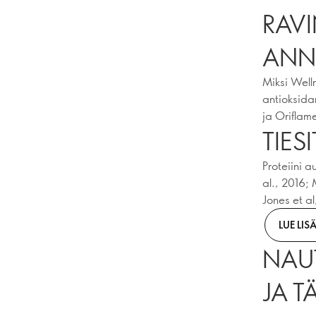
RAVI
ANN
Miksi Well
antioksida
ja Oriflam
TIES
Proteiini 
al., 2016;
Jones et a
LUE LIS
NAUT
JA T