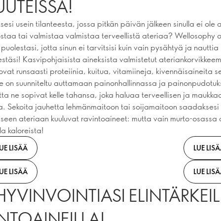
UTEISSA!
sesi usein tilanteesta, jossa pitkän päivän jälkeen sinulla ei ole 
staa tai valmistaa valmistaa terveellistä ateriaa? Wellosophy o
 puolestasi, jotta sinun ei tarvitsisi kuin vain pysähtyä ja nauttia
estäsi! Kasvipohjaisista aineksista valmistetut ateriankorvikkee
ovat runsaasti proteiinia, kuitua, vitamiineja, kivennäisaineita s
e on suunniteltu auttamaan painonhallinnassa ja painonpudotu
tta ne sopivat kelle tahansa, joka haluaa terveellisen ja maukka
a. Sekoita jauhetta lehmänmaitoon tai soijamaitoon saadaksesi 
seen ateriaan kuuluvat ravintoaineet: mutta vain murto-osassa 
la kaloreista!
UE LISÄÄ
LUE LIS
UE LISÄÄ
LUE LIS
HYVINVOINTIASI ELINTÄRKEI
NTOAINEILLA!