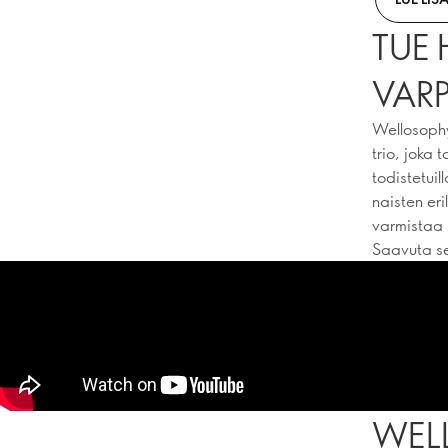
TUE 
VARP
Wellosophy
trio, joka 
todistetui
naisten eri
varmistaa 
Saavuta se
WELL