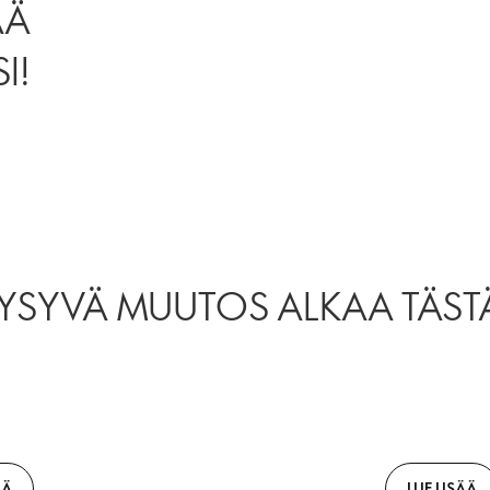
ÄÄ
I!
YSYVÄ MUUTOS ALKAA TÄST
ÄÄ
LUE LISÄÄ